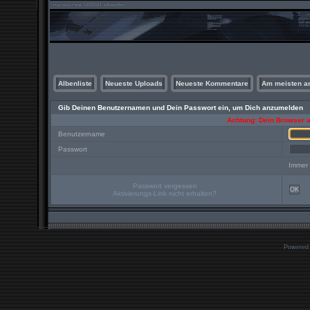
Albenliste
Neueste Uploads
Neueste Kommentare
Am meisten a
Gib Deinen Benutzernamen und Dein Passwort ein, um Dich anzumelden
Achtung: Dein Browser ak
Benutzername
Passwort
Immer
Passwort vergessen
OK
Aktivierungs-Link nicht erhalten?
Powered